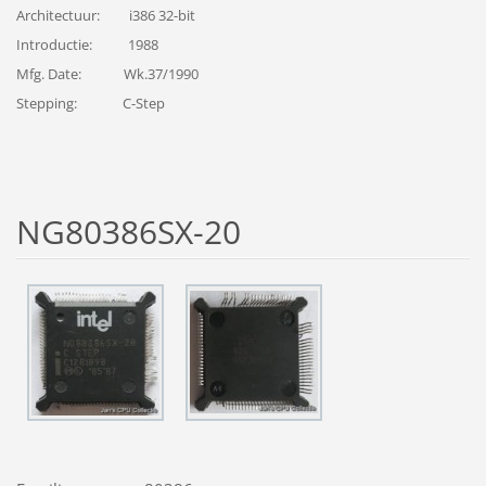
Architectuur: i386 32-bit
Introductie: 1988
Mfg. Date: Wk.37/1990
Stepping:
C-Step
NG80386SX-20