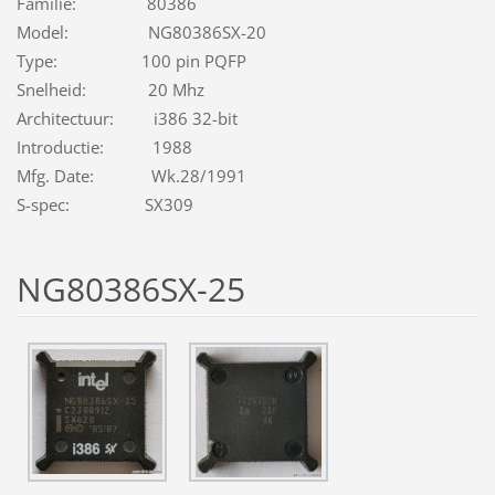
Familie: 80386
Model: NG80386SX-20
Type: 100 pin PQFP
Snelheid: 20 Mhz
Architectuur: i386 32-bit
Introductie: 1988
Mfg. Date: Wk.28/1991
S-spec: SX309
NG80386SX-25