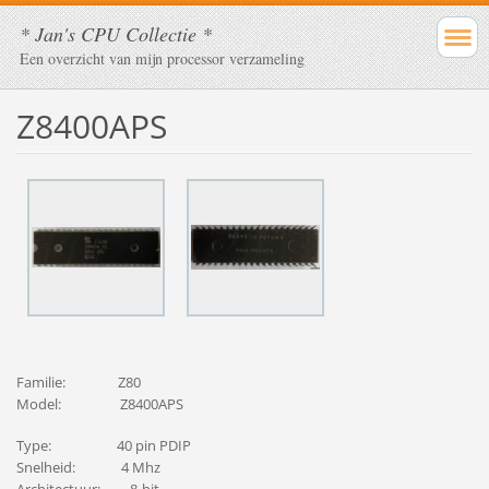
* Jan's CPU Collectie *
Een overzicht van mijn processor verzameling
Z8400APS
Familie: Z80
Model: Z8400APS
Type: 40 pin PDIP
Snelheid: 4 Mhz
Architectuur: 8-bit