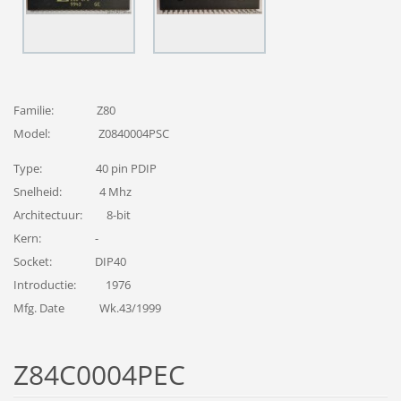
Familie: Z80
Model: Z0840004PSC
Type: 40 pin PDIP
Snelheid: 4 Mhz
Architectuur: 8-bit
Kern: -
Socket: DIP40
Introductie: 1976
Mfg. Date Wk.43/1999
Z84C0004PEC