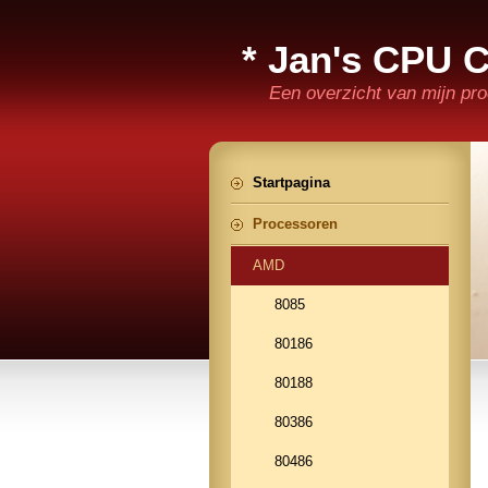
* Jan's CPU C
Een overzicht van mijn pr
Startpagina
Processoren
AMD
8085
80186
80188
80386
80486