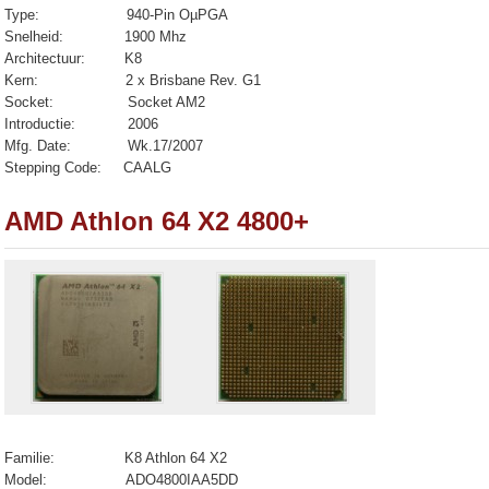
Type:
940-Pin OµPGA
Snelheid: 1900 Mhz
Architectuur: K8
Kern: 2 x Brisbane Rev. G1
Socket: Socket AM2
Introductie: 2006
Mfg. Date: Wk.17/2007
Stepping Code: CAALG
AMD Athlon 64 X2 4800+
Familie: K8 Athlon 64 X2
Model:
ADO4800IAA5DD