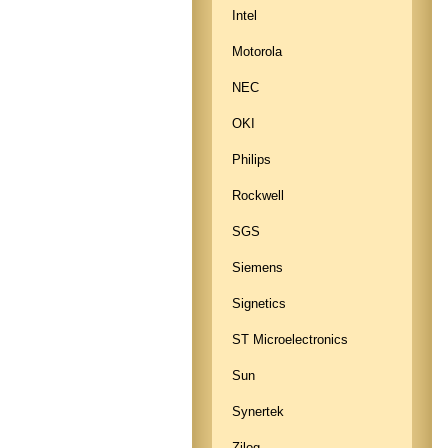
Intel
Motorola
NEC
OKI
Philips
Rockwell
SGS
Siemens
Signetics
ST Microelectronics
Sun
Synertek
Zilog