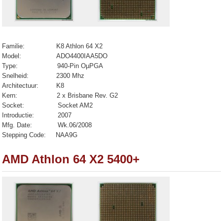
Familie: K8 Athlon 64 X2
Model: ADO4400IAA5DO
Type:
940-Pin OµPGA
Snelheid: 2300 Mhz
Architectuur: K8
Kern: 2 x Brisbane Rev. G2
Socket: Socket AM2
Introductie: 2007
Mfg. Date: Wk.06/2008
Stepping Code: NAA9G
AMD Athlon 64 X2 5400+