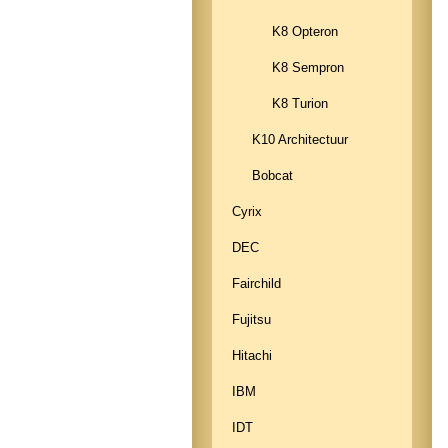
K8 Opteron
K8 Sempron
K8 Turion
K10 Architectuur
Bobcat
Cyrix
DEC
Fairchild
Fujitsu
Hitachi
IBM
IDT