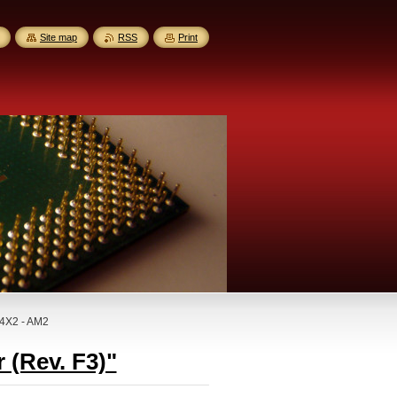
Site map
RSS
Print
64X2 - AM2
 (Rev. F3)"