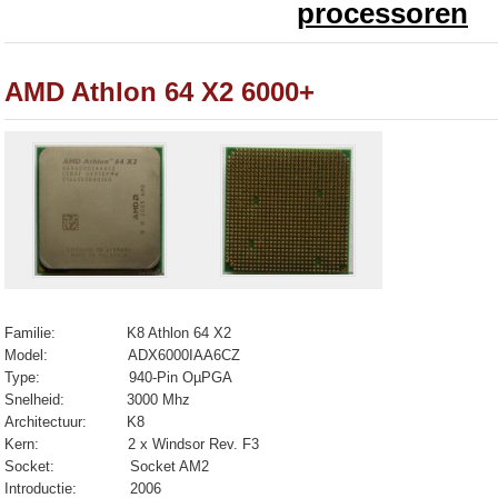
processoren
AMD Athlon 64 X2 6000+
Familie: K8 Athlon 64 X2
Model:
ADX6000IAA6CZ
Type:
940-Pin OµPGA
Snelheid: 3000 Mhz
Architectuur: K8
Kern: 2 x Windsor Rev. F3
Socket: Socket AM2
Introductie: 2006