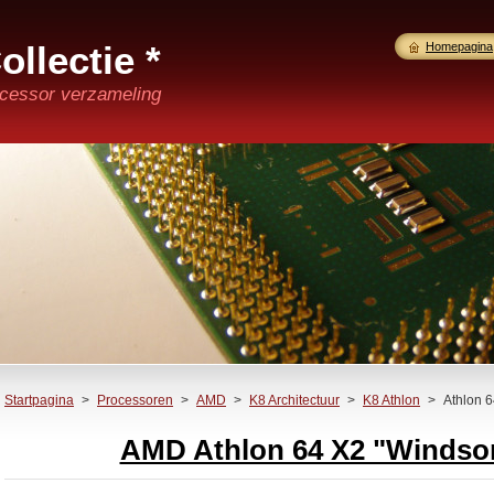
ollectie *
Homepagina
ocessor verzameling
Startpagina
>
Processoren
>
AMD
>
K8 Architectuur
>
K8 Athlon
>
Athlon 
AMD Athlon 64 X2 "Windsor