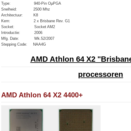
Type:
940-Pin OµPGA
Snelheid: 2500 Mhz
Architectuur: K8
Kern: 2 x Brisbane Rev. G1
Socket: Socket AM2
Introductie: 2006
Mfg. Date: Wk.52/2007
Stepping Code: NAA4G
AMD Athlon 64 X2 "Brisbane
processoren
AMD Athlon 64 X2 4400+